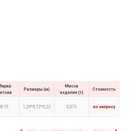
Марка
Масса
Размеры (м)
Cтоимость
етона
изделия (т)
В 15
1,29*0,12*0,22
0,075
по запросу