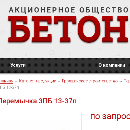
Услуги
О компании
лавная
→
Каталог продукции
→
Гражданское строительство
→
Пе
ПБ 13-37п
Перемычка 3ПБ 13-37п
по запро