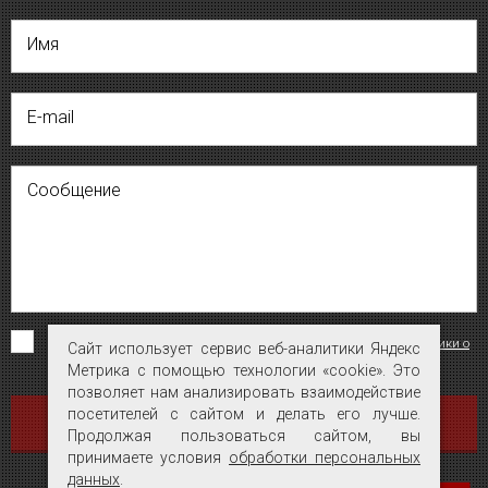
Имя
E-mail
Сообщение
Я согласен на обработку персональных данных на условиях
«Политики о
Сайт использует сервис веб-аналитики Яндекс
Сайт использует сервис веб-аналитики Яндекс
конфиденциальности персональных данных»
.
Метрика с помощью технологии «cookie». Это
Метрика с помощью технологии «cookie». Это
позволяет нам анализировать взаимодействие
позволяет нам анализировать взаимодействие
посетителей с сайтом и делать его лучше.
посетителей с сайтом и делать его лучше.
ОТПРАВИТЬ
Продолжая пользоваться сайтом, вы
Продолжая пользоваться сайтом, вы
принимаете условия
принимаете условия
обработки персональных
обработки персональных
данных
данных
.
.