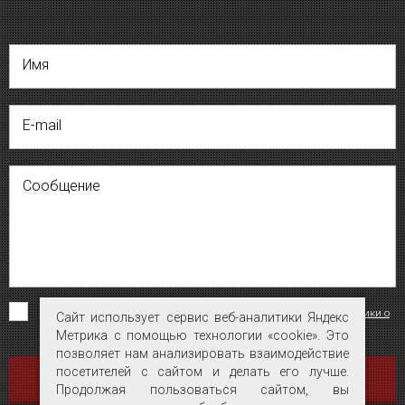
Имя
E-mail
Сообщение
Я согласен на обработку персональных данных на условиях
«Политики о
Сайт использует сервис веб-аналитики Яндекс
Сайт использует сервис веб-аналитики Яндекс
конфиденциальности персональных данных»
.
Метрика с помощью технологии «cookie». Это
Метрика с помощью технологии «cookie». Это
позволяет нам анализировать взаимодействие
позволяет нам анализировать взаимодействие
посетителей с сайтом и делать его лучше.
посетителей с сайтом и делать его лучше.
ОТПРАВИТЬ
Продолжая пользоваться сайтом, вы
Продолжая пользоваться сайтом, вы