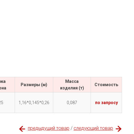
рка
Масса
Размеры (м)
Cтоимость
она
изделия (т)
25
1,16*0,145*0,26
0,087
по запросу
предыдущий товар
/
следующий товар