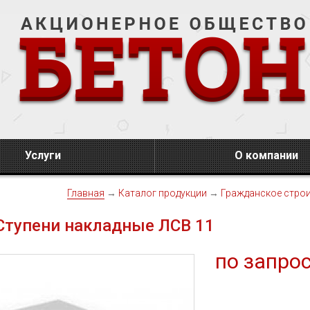
Услуги
О компании
Главная
→
Каталог продукции
→
Гражданское стро
Ступени накладные ЛСВ 11
по запро