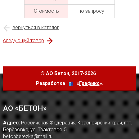
Cтоимость
по запросу
вернуться в каталог
следующий товар
©
АО Бетон
, 2017-2026
Разработка
«
Графикс
».
АО «БЕТОН»
Адрес:
Российская Федерация, Красноярский край, пгт.
Берёзовка, ул. Трактовая, 5
betonberezka@mail.ru