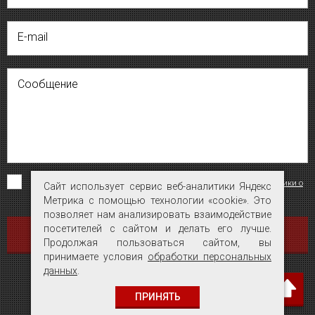
E-mail
Сообщение
Я согласен на обработку персональных данных на условиях
«Политики о
Сайт использует сервис веб-аналитики Яндекс
Сайт использует сервис веб-аналитики Яндекс
конфиденциальности персональных данных»
.
Метрика с помощью технологии «cookie». Это
Метрика с помощью технологии «cookie». Это
позволяет нам анализировать взаимодействие
позволяет нам анализировать взаимодействие
посетителей с сайтом и делать его лучше.
посетителей с сайтом и делать его лучше.
ОТПРАВИТЬ
Продолжая пользоваться сайтом, вы
Продолжая пользоваться сайтом, вы
принимаете условия
принимаете условия
обработки персональных
обработки персональных
данных
данных
.
.
ПРИНЯТЬ
ПРИНЯТЬ