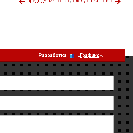
предыдущий товар
/
следующий товар
Разработка
«
Графикс
».