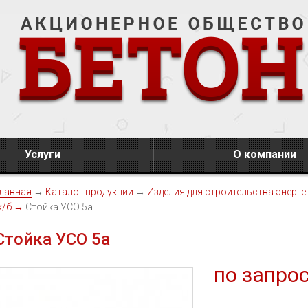
Услуги
О компании
лавная
→
Каталог продукции
→
Изделия для строительства энерге
ж/б
→
Стойка УСО 5а
Стойка УСО 5а
по запро