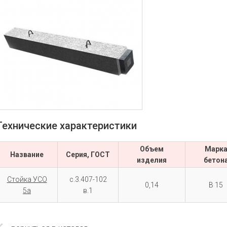
Технические характеристики
Объем
Марк
Название
Серия, ГОСТ
изделия
бетон
Стойка УСО
с.3.407-102
0,14
В 15
5а
в.1