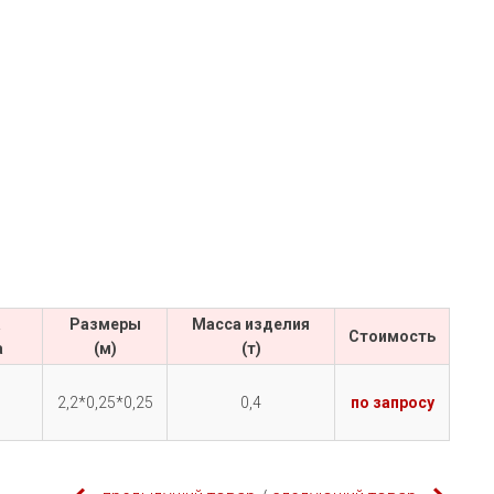
а
Размеры
Масса изделия
Cтоимость
а
(м)
(т)
2,2*0,25*0,25
0,4
по запросу