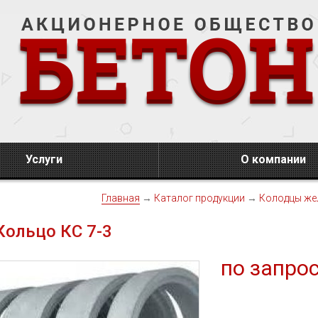
Услуги
О компании
Главная
→
Каталог продукции
→
Колодцы же
Кольцо КС 7-3
по запро