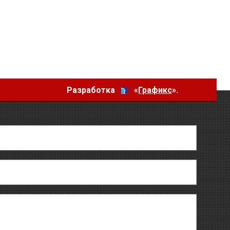
Разработка
«
Графикс
».