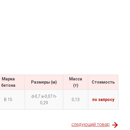
Марка
Масса
Размеры (м)
Cтоимость
бетона
(т)
d-0,7 a-0,07 h-
В 15
0,13
по запросу
0,29
следующий товар