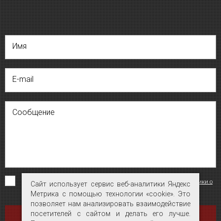
Имя
E-mail
Сообщение
Я согласен на обработку персональных данных на условиях
«Политики о
Сайт использует сервис веб-аналитики Яндекс
Сайт использует сервис веб-аналитики Яндекс
конфиденциальности персональных данных»
.
Метрика с помощью технологии «cookie». Это
Метрика с помощью технологии «cookie». Это
позволяет нам анализировать взаимодействие
позволяет нам анализировать взаимодействие
посетителей с сайтом и делать его лучше.
посетителей с сайтом и делать его лучше.
ОТПРАВИТЬ