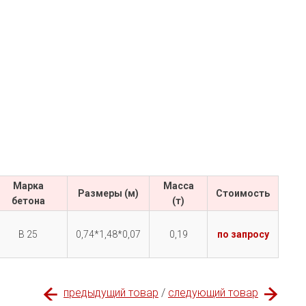
Марка
Масса
Размеры (м)
Cтоимость
бетона
(т)
В 25
0,74*1,48*0,07
0,19
по запросу
предыдущий товар
/
следующий товар