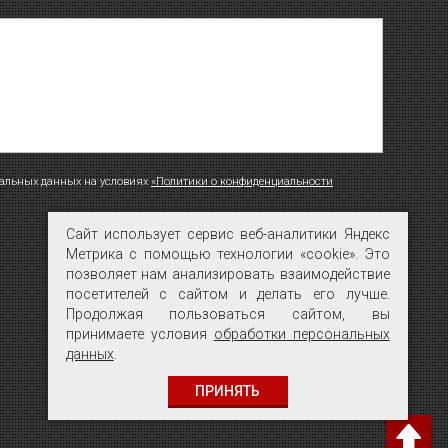
нальных данных на условиях
«Политики о конфиденциальности
Сайт использует сервис веб-аналитики Яндекс
Сайт использует сервис веб-аналитики Яндекс
ОТПРАВИТЬ
Метрика с помощью технологии «cookie». Это
Метрика с помощью технологии «cookie». Это
позволяет нам анализировать взаимодействие
позволяет нам анализировать взаимодействие
посетителей с сайтом и делать его лучше.
посетителей с сайтом и делать его лучше.
Продолжая пользоваться сайтом, вы
Продолжая пользоваться сайтом, вы
принимаете условия
принимаете условия
обработки персональных
обработки персональных
данных
данных
.
.
ПРИНЯТЬ
ПРИНЯТЬ