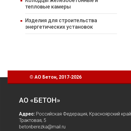
Колодцы железобетонные и
тепловые камеры
Изделия для строительства
энергетических установок
©
АО Бетон
, 2017-2026
АО «БЕТОН»
Адрес:
Российская Федерация, Красноярский край, 
Трактовая, 5
betonberezka@mail.ru