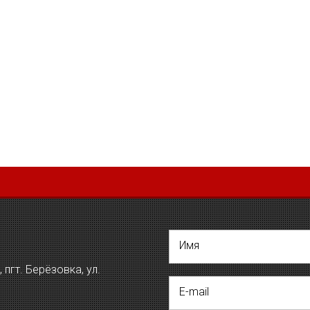
Имя
пгт. Берёзовка, ул.
E-mail