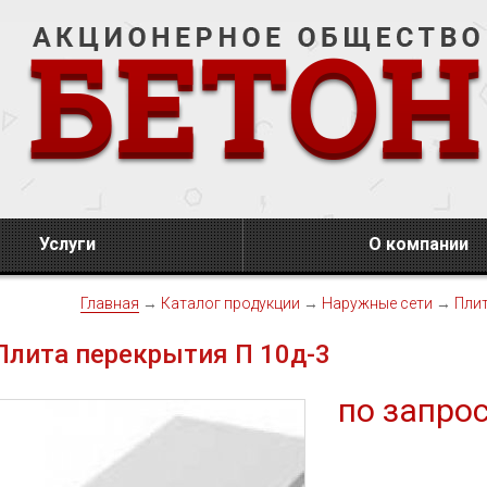
Услуги
О компании
Главная
→
Каталог продукции
→
Наружные сети
→
Плит
Плита перекрытия П 10д-3
по запро