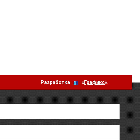
Разработка
«
Графикс
».