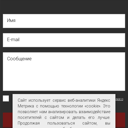
Имя
E-mail
Сообщение
Я согласен на обработку персональных данных на условиях
«Политики о
Сайт использует сервис веб-аналитики Яндекс
Сайт использует сервис веб-аналитики Яндекс
конфиденциальности персональных данных»
.
Метрика с помощью технологии «cookie». Это
Метрика с помощью технологии «cookie». Это
позволяет нам анализировать взаимодействие
позволяет нам анализировать взаимодействие
посетителей с сайтом и делать его лучше.
посетителей с сайтом и делать его лучше.
ОТПРАВИТЬ
Продолжая пользоваться сайтом, вы
Продолжая пользоваться сайтом, вы