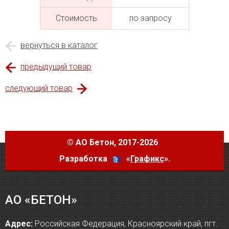
Cтоимость
по запросу
вернуться в каталог
предыдущий товар
следующий товар
©
АО Бетон
, 2017-2026
Разработка
«
Графикс
».
АО «БЕТОН»
Адрес:
Российская Федерация, Красноярский край, пгт.