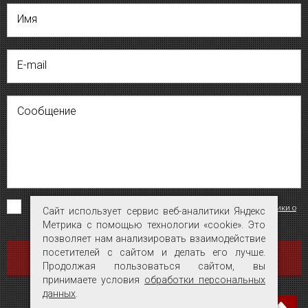
Имя
E-mail
Сообщение
Я согласен на обработку персональных данных на условиях
«Политики о
Сайт использует сервис веб-аналитики Яндекс
Сайт использует сервис веб-аналитики Яндекс
конфиденциальности персональных данных»
.
Метрика с помощью технологии «cookie». Это
Метрика с помощью технологии «cookie». Это
позволяет нам анализировать взаимодействие
позволяет нам анализировать взаимодействие
посетителей с сайтом и делать его лучше.
посетителей с сайтом и делать его лучше.
ОТПРАВИТЬ
Продолжая пользоваться сайтом, вы
Продолжая пользоваться сайтом, вы
принимаете условия
принимаете условия
обработки персональных
обработки персональных
данных
данных
.
.