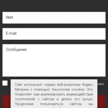
Имя
E-mail
Сообщение
Я согласен на обработку персональных данных на условиях
«Политики о
Сайт использует сервис веб-аналитики Яндекс
Сайт использует сервис веб-аналитики Яндекс
конфиденциальности персональных данных»
.
Метрика с помощью технологии «cookie». Это
Метрика с помощью технологии «cookie». Это
позволяет нам анализировать взаимодействие
позволяет нам анализировать взаимодействие
посетителей с сайтом и делать его лучше.
посетителей с сайтом и делать его лучше.
ОТПРАВИТЬ
Продолжая пользоваться сайтом, вы
Продолжая пользоваться сайтом, вы