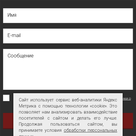
Имя
E-mail
Сообщение
Я согласен на обработку персональных данных на условиях
«Политики о
Сайт использует сервис веб-аналитики Яндекс
Сайт использует сервис веб-аналитики Яндекс
конфиденциальности персональных данных»
.
Метрика с помощью технологии «cookie». Это
Метрика с помощью технологии «cookie». Это
позволяет нам анализировать взаимодействие
позволяет нам анализировать взаимодействие
посетителей с сайтом и делать его лучше.
посетителей с сайтом и делать его лучше.
ОТПРАВИТЬ
Продолжая пользоваться сайтом, вы
Продолжая пользоваться сайтом, вы
принимаете условия
принимаете условия
обработки персональных
обработки персональных